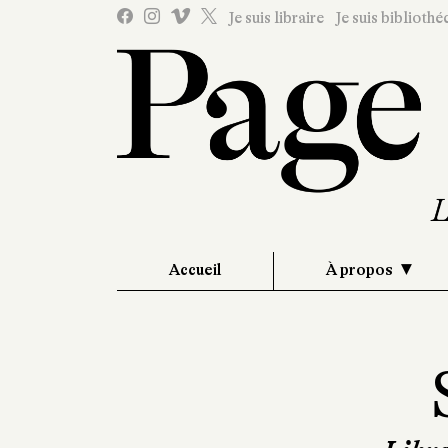
Je suis libraire
Je suis bibliothé
Accueil
À propos