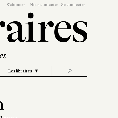
S'abonner
Nous contacter
Se connecter
Les libraires
🔎
n