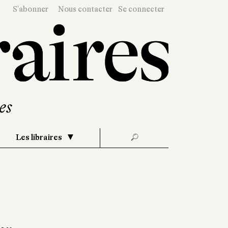
S'abonner
Nous contacter
Se connecter
Les libraires
🔎