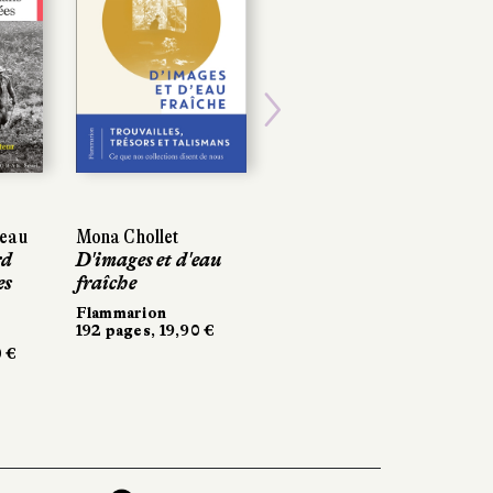
Next
seau
Mona Chollet
rd
D'images et d'eau
es
fraîche
Flammarion
192 pages, 19,90 €
0 €