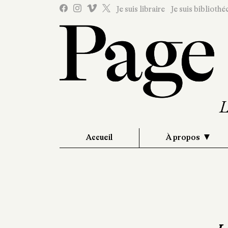
Je suis libraire
Je suis bibliothé
Accueil
À propos