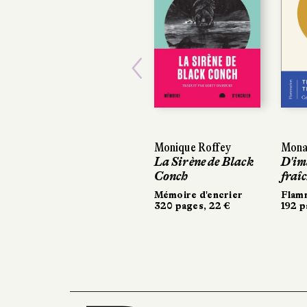
Previous
Monique Roffey
Mona
La Sirène de Black
D'im
Conch
fraî
Mémoire d'encrier
Flam
320 pages, 22 €
192 p