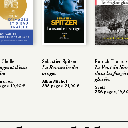
 Chollet
Sébastien Spitzer
Patrick Chamoi
ages et d'eau
La Revanche des
Le Vent du No
che
orages
dans les fougèr
glacées
marion
Albin Michel
ages, 19,90 €
395 pages, 21,90 €
Seuil
336 pages, 19,5