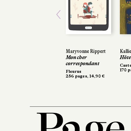
Previous
Maryvonne Rippert
Kalli
Mon cher
Hôte
correspondant
Cast
170 p
Fleurus
256 pages, 14,90 €