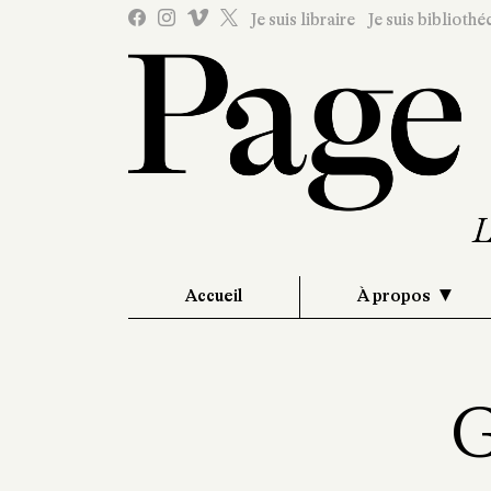
Je suis libraire
Je suis bibliothé
Accueil
À propos
G