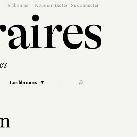
S'abonner
Nous contacter
Se connecter
Les libraires
🔎
on