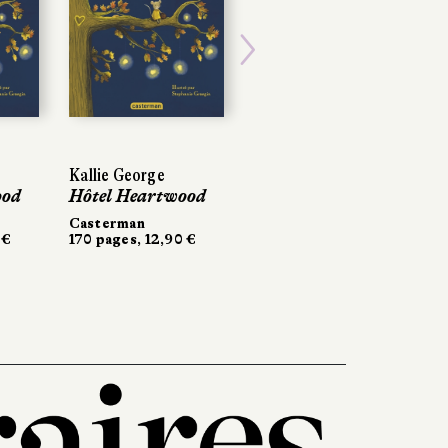
Next
Kallie George
ood
Hôtel Heartwood
Casterman
 €
170 pages, 12,90 €