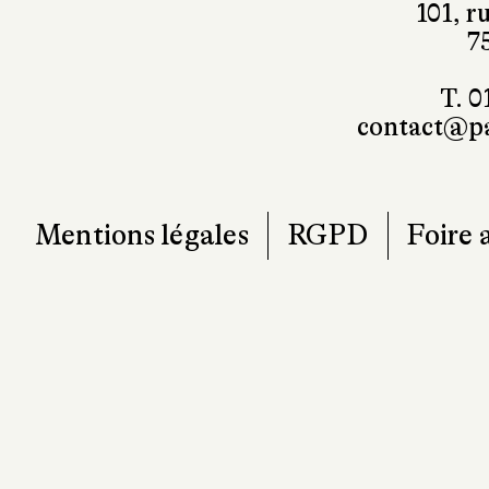
101, r
7
T. 0
contact@pa
Mentions légales
RGPD
Foire 