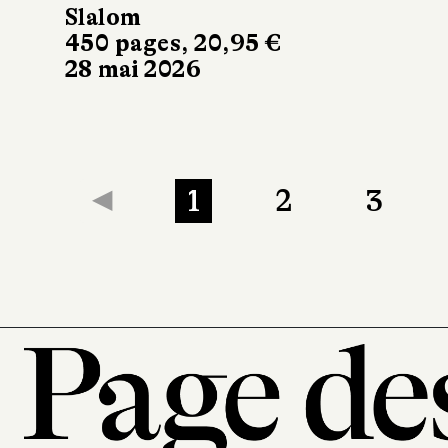
Slalom
450 pages, 20,95 €
28 mai 2026
◀
1
2
3