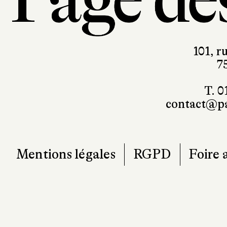
101, r
7
T. 0
contact@pa
Mentions légales
RGPD
Foire 