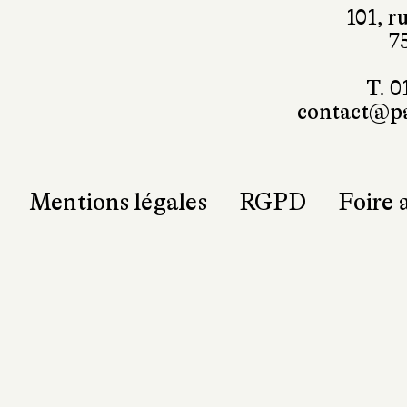
101, r
7
T. 0
contact@pa
Mentions légales
RGPD
Foire 