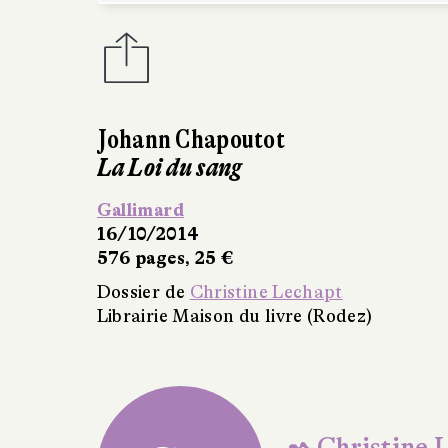
utot
ine Lechapt
u livre (Rodez)