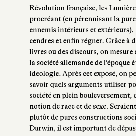
Reich n’aura été autant suivie d’e
comment des millions d’Allemand
nous livre, dans un style volonta
pour penser et agir comme « un b
base sur le mythe d’une race nordi
nature et d’une moralité irréproch
Révolution française, les Lumières
procréant (en pérennisant la puret
ennemis intérieurs et extérieurs),
cendres et enfin régner. Grâce à 
livres ou des discours, on mesure
la société allemande de l’époque 
idéologie. Après cet exposé, on p