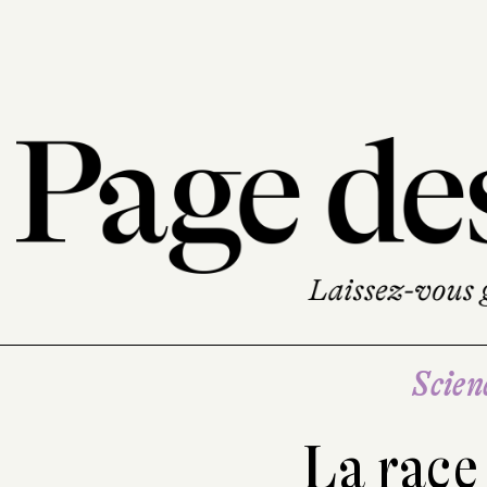
Scien
La race