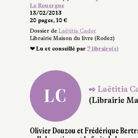
gue
13
 10 €
e
Laëtitia Cador
Maison du livre (Rodez)
onseillé par
7 libraire(s)
✒ Laëtitia C
LC
(Librairie Ma
Olivier Douzou et Frédérique Bertr