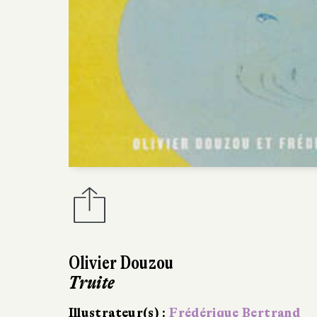
Douzou
ur(s) :
Frédérique Bertrand