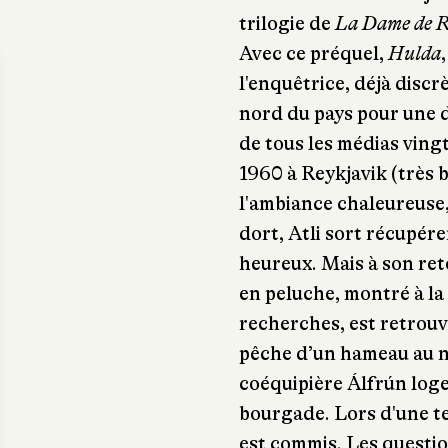
trilogie de
La Dame de 
Avec ce préquel,
Hulda
l'enquêtrice, déjà discr
nord du pays pour une di
de tous les médias vin
1960 à Reykjavik (très b
l'ambiance chaleureuse,
dort, Atli sort récupére
heureux. Mais à son ret
en peluche, montré à la
recherches, est retrouv
pêche d’un hameau au no
coéquipière Álfrún loge
bourgade. Lors d'une t
est commis. Les questi