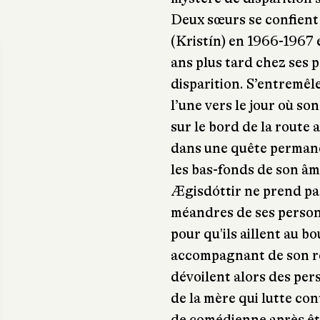
Deux sœurs se confient 
(Kristín) en 1966-1967 e
ans plus tard chez ses p
disparition. S’entremêl
l’une vers le jour où s
sur le bord de la route a
dans une quête permanen
les bas-fonds de son âme
Ægisdóttir ne prend pas
méandres de ses person
pour qu'ils aillent au bo
accompagnant de son re
dévoilent alors des per
de la mère qui lutte cont
de comédienne après êtr