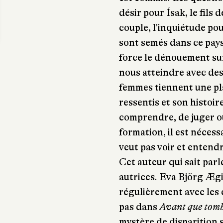
désir pour Ísak, le fils
couple, l'inquiétude po
sont semés dans ce pay
force le dénouement sur
nous atteindre avec de
femmes tiennent une pl
ressentis et son histoire
comprendre, de juger ou
formation, il est nécess
veut pas voir et entendr
Cet auteur qui sait par
autrices. Eva Björg Ægi
régulièrement avec les 
pas dans
Avant que tomb
mystère de disparition s