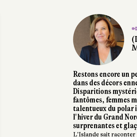
✒
(
M
Restons encore un pe
dans des décors enne
Disparitions mystéri
fantômes, femmes meu
talentueux du polar 
l'hiver du Grand Nor
surprenantes et gla
L’Islande sait raconter 