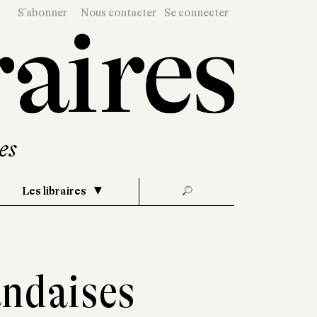
S'abonner
Nous contacter
Se connecter
Les libraires
🔎
andaises