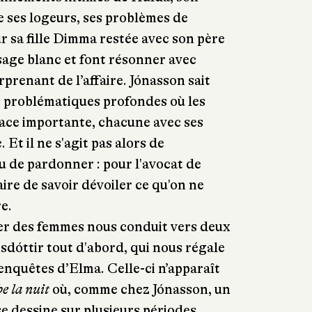
 de ses logeurs, ses problèmes de
ur sa fille Dimma restée avec son père
sage blanc et font résonner avec
prenant de l’affaire. Jónasson sait
s problématiques profondes où les
ace importante, chacune avec ses
. Et il ne s'agit pas alors de
 de pardonner : pour l'avocat de
aire de savoir dévoiler ce qu'on ne
e.
ler des femmes nous conduit vers deux
sdóttir tout d'abord, qui nous régale
enquêtes d’Elma. Celle-ci n’apparaît
e la nuit
où, comme chez Jónasson, un
e dessine sur plusieurs périodes.