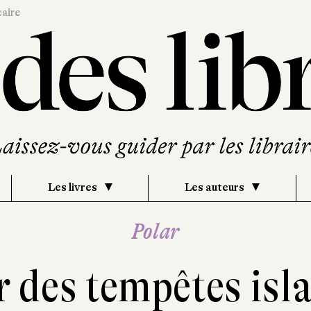
caire
Les livres
Les auteurs
Polar
 des tempêtes isl