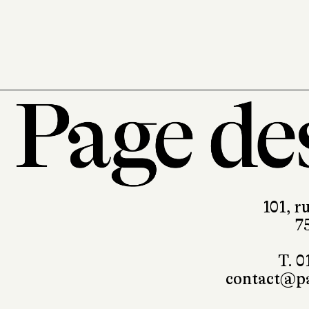
101, r
7
T. 0
contact@pa