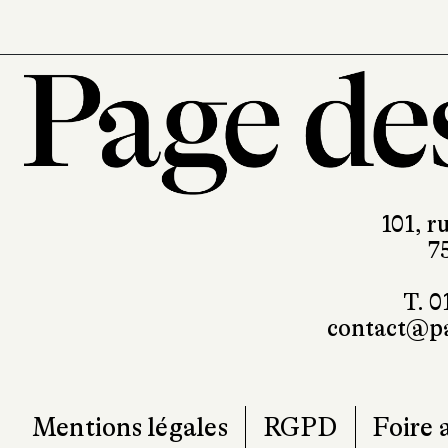
101, r
7
T. 0
contact@pa
Mentions légales
RGPD
Foire 