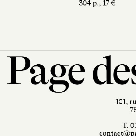
304 p., 17 €
101, r
7
T. 0
contact@pa