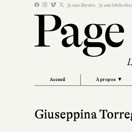
Je suis libraire
Je suis bibliothé
Accueil
À propos
Giuseppina Torre