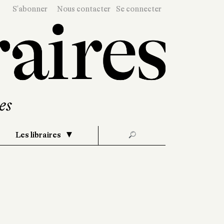
S'abonner
Nous contacter
Se connecter
Les libraires
🔎