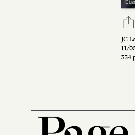
JC L
11/0
334 p