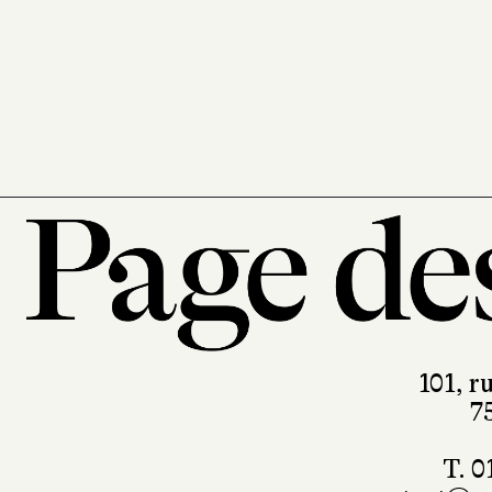
101, r
7
T. 0