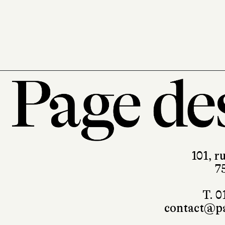
101, r
7
T. 0
contact@pa