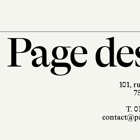
101, r
7
T. 0
contact@pa