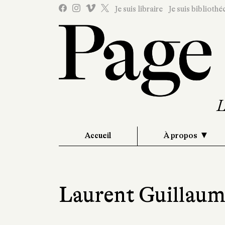
Je suis libraire
Je suis bibliothé
Accueil
À propos
Laurent Guillau