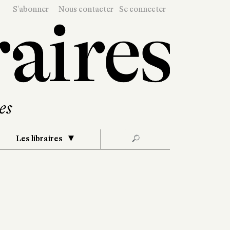
S'abonner
Nous contacter
Se connecter
Les libraires
🔎