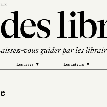
caire
Les livres
Les auteurs
me