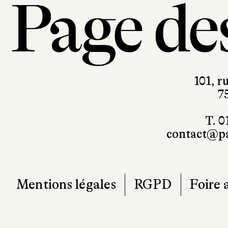
101, r
7
T. 0
contact@pa
Mentions légales
RGPD
Foire 