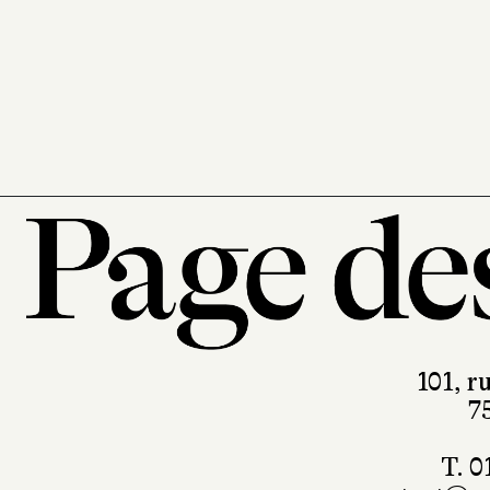
101, r
7
T. 0