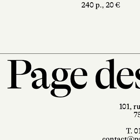
240 p., 20 €
101, r
7
T. 0
contact@pa