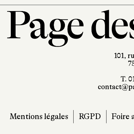
101, r
7
T. 0
contact@pa
Mentions légales
RGPD
Foire 