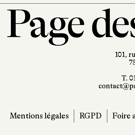
101, r
7
T. 0
contact@pa
Mentions légales
RGPD
Foire 