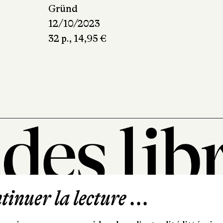
Gründ
12/10/2023
32 p., 14,95 €
inuer la lecture ...
101, rue Saint-Lazare
75009 Paris