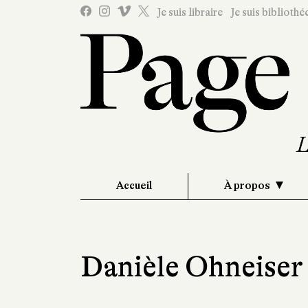
Je suis libraire
Je suis bibliothé
Accueil
À propos
Danièle Ohneiser