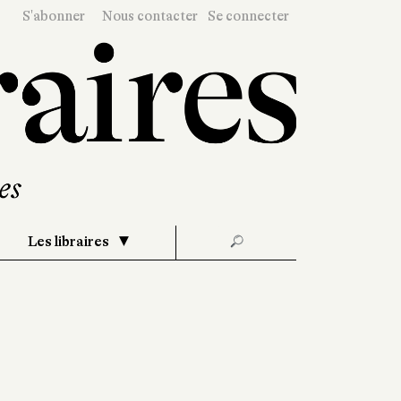
S'abonner
Nous contacter
Se connecter
Les libraires
🔎