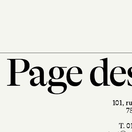
101, r
7
T. 0