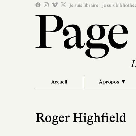
Je suis libraire
Je suis bibliothé
Accueil
À propos
Roger Highfield