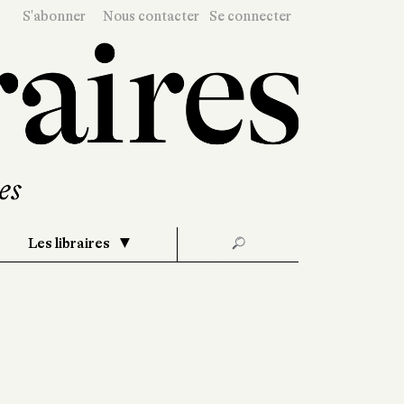
S'abonner
Nous contacter
Se connecter
Les libraires
🔎