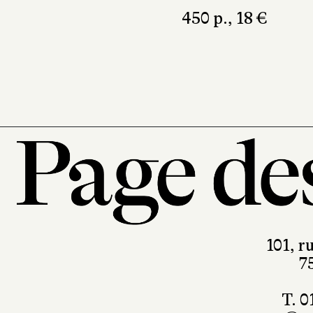
450 p., 18 €
101, r
7
T. 0