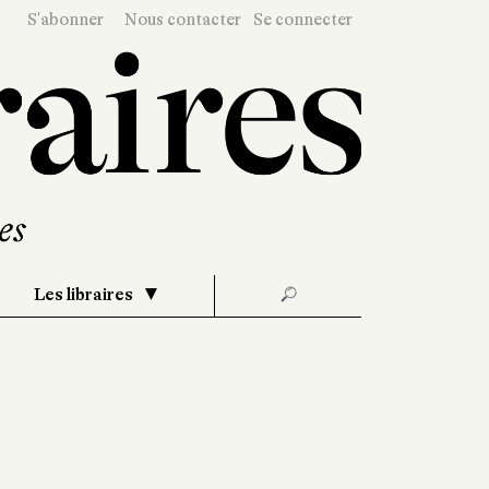
S'abonner
Nous contacter
Se connecter
Les libraires
🔎