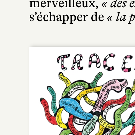
merveilleux,
« des 
s’échapper de
« la 