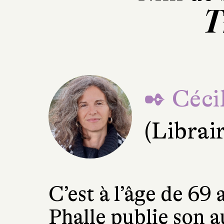
T
✒ Cécil
(Librai
C’est à l’âge de 69
Phalle publie son 