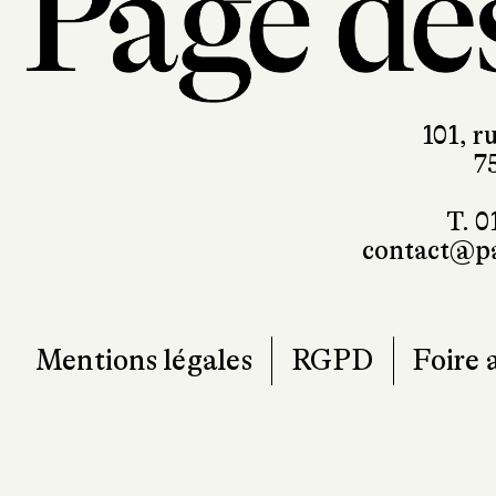
101, r
7
T. 0
contact@pa
Mentions légales
RGPD
Foire 