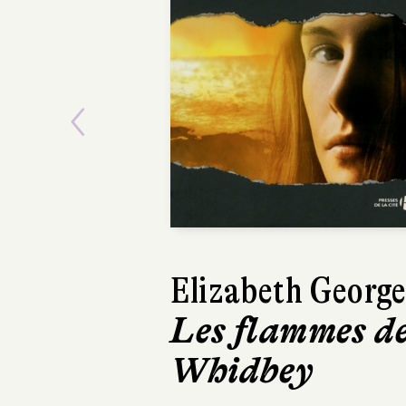
Previous
Elizabeth Georg
Max
Les flammes d
Que 
Whidbey
soit