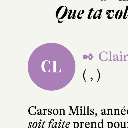
Que ta vol
✒ Clai
CL
( , )
Carson Mills, anné
soit faite
prend pour