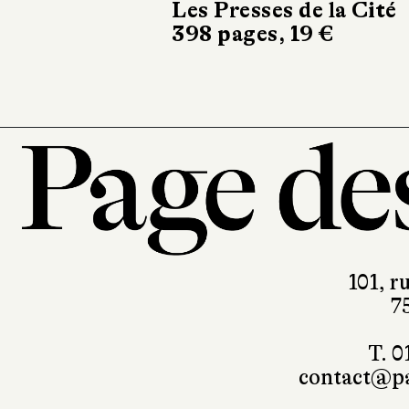
Les Presses de la Cité
Albin 
398 pages, 19 €
368 pa
101, r
7
T. 0
contact@pa