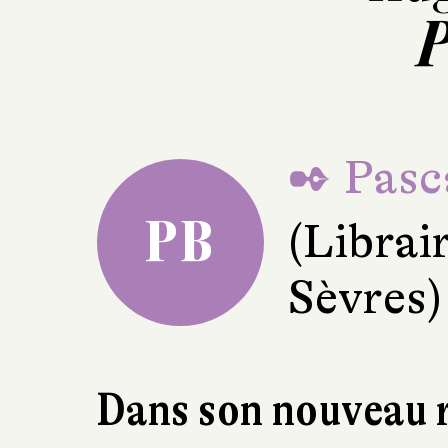
P
✒ Pasc
PB
(Libra
Sèvres)
Dans son nouveau 