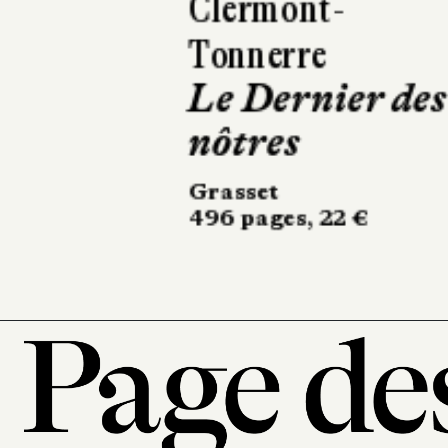
Police
Grasset
198 pages, 17,50 €
101, r
7
T. 0