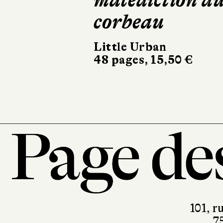
corbeau
mots
Little Urban
Hachette Romans
48 pages, 15,50 €
Graphiques
180 pages, 18 €
101, r
7