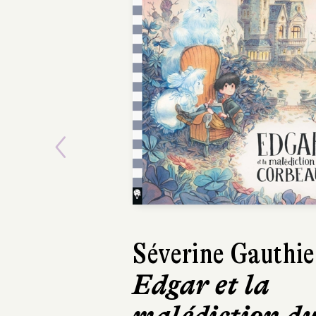
Previous
Séverine Gauthie
Carbone, Mic
Edgar et la
Cacciatore
malédiction d
La Passeuse