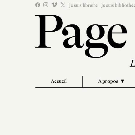
Je suis libraire
Je suis bibliothé
Accueil
À propos