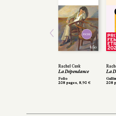
POCHE
Previous
Rachel Cusk
Rach
La Dépendance
La D
Folio
Galli
208 pages, 8,90 €
208 p