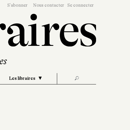
S'abonner
Nous contacter
Se connecter
Les libraires
🔎