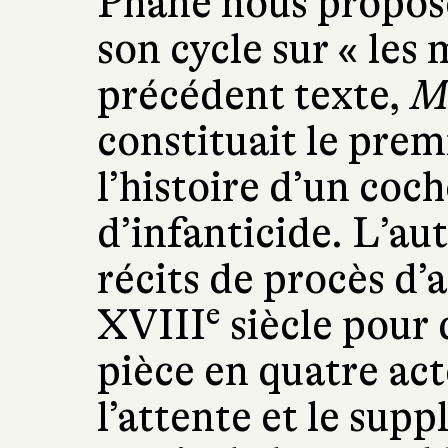
Phane nous propose
son cycle sur « les m
précédent texte,
Mâ
constituait le premi
l’histoire d’un coc
d’infanticide. L’au
récits de procès d
e
XVIII
siècle pour d
pièce en quatre acte
l’attente et le sup