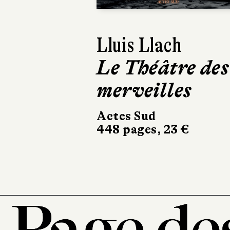
Lluis Llach
Rick Bass
Le Théâtre des
Sur la route e
merveilles
en cuisine
Actes Sud
Christian Bourgois
448 pages, 23 €
éditeur
336 pages, 22 €