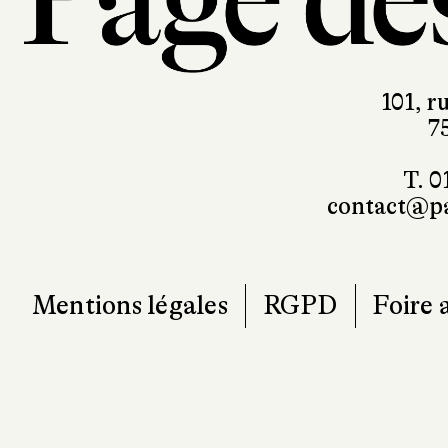
101, r
7
T. 0
contact@pa
Mentions légales
RGPD
Foire 