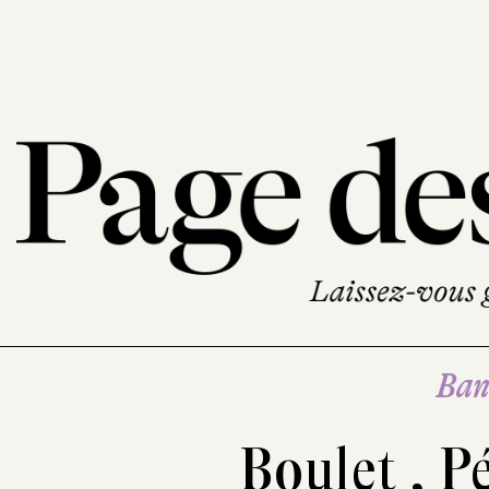
Ban
Boulet
,
P