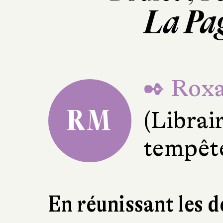
La Pa
✒ Roxa
RM
(Librai
tempête
En réunissant les d