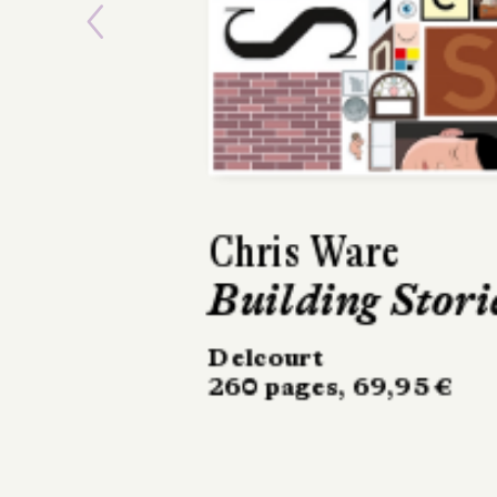
Previous
Barroux, Bessor
Alpha
Gallimard
128 pages, 20,90 €