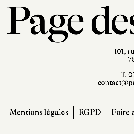
101, r
7
T. 0
contact@pa
Mentions légales
RGPD
Foire 