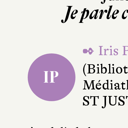
Je parle 
✒ Iris 
(Bibli
IP
Médiat
ST JU