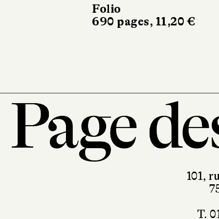
Les Sœurs
Actes Sud
680 pages, 26,80 €
101, r
7
T. 0