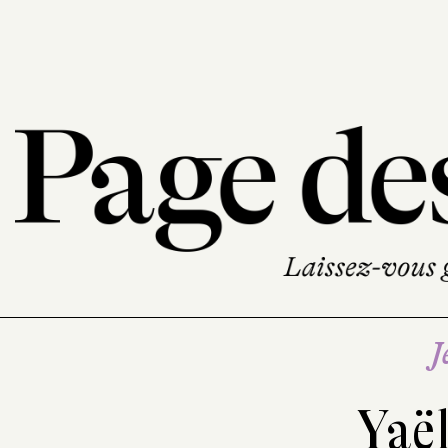
J
Yaë