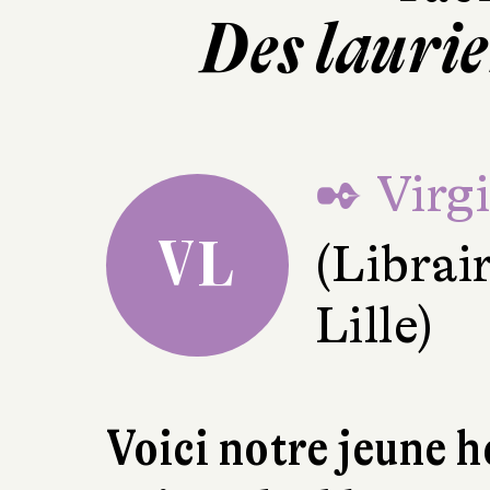
Des lauri
✒ Virg
VL
(Librai
Lille)
Voici notre jeune 