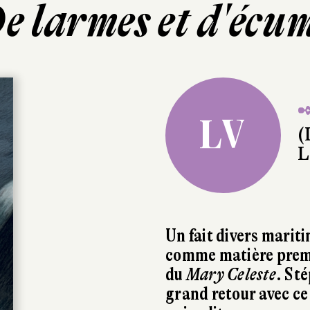
e larmes et d'écu
✒
LV
(
L
Un fait divers marit
comme matière premiè
du
Mary Celeste
. St
grand retour avec ce