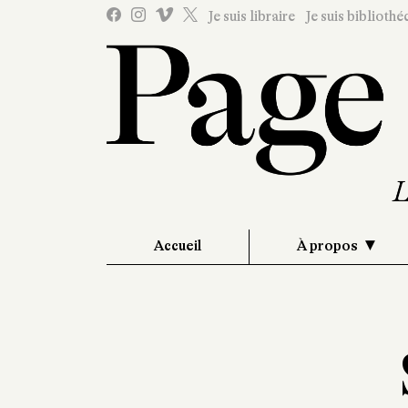
Je suis libraire
Je suis bibliothé
Accueil
À propos