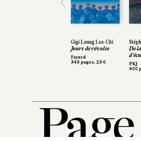
Previous
Gigi Leung Lee-Chi
Stépha
Stéph
Jours de révolte
De lar
De lar
d'écu
d'écu
Fayard
345 pages, 23 €
PKJ
PKJ
400 pa
400 pa