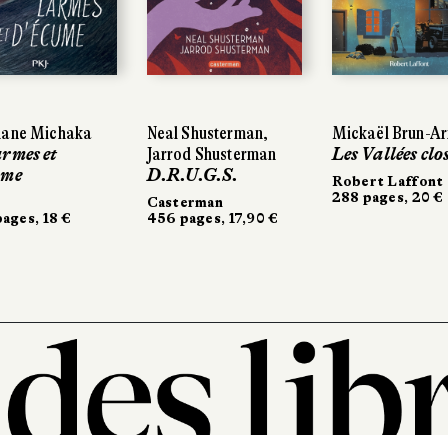
ne Michaka
ane Michaka
Neal Shusterman,
Neal Shusterman,
Mickaël Brun-Arn
Mickaël Brun-Arn
mes et
mes et
Jarrod Shusterman
Jarrod Shusterman
Les Vallées close
Les Vallées close
me
me
D.R.U.G.S.
D.R.U.G.S.
Robert Laffont
Robert Laffont
288 pages, 20 €
288 pages, 20 €
Casterman
Casterman
ges, 18 €
ges, 18 €
456 pages, 17,90 €
456 pages, 17,90 €