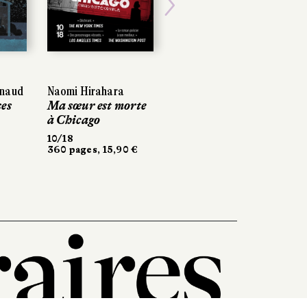
Next
aud
aud
Naomi Hirahara
Naomi Hirahara
Stéphane Michaka
s
s
Ma sœur est morte
Ma sœur est morte
La Mémoire des
à Chicago
à Chicago
couleurs
10/18
10/18
PKJ
360 pages, 15,90 €
360 pages, 15,90 €
426 pages, 17,90 €