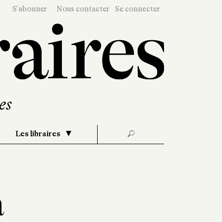
S'abonner
Nous contacter
Se connecter
Les libraires
🔎
a