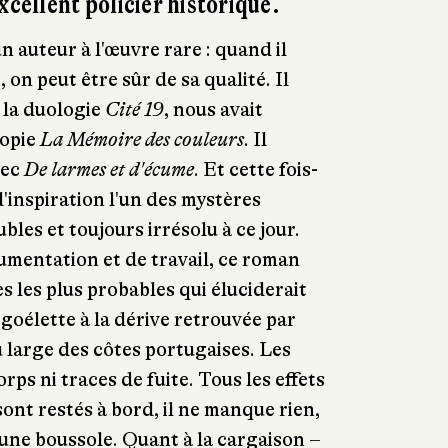
xcellent policier historique.
 auteur à l'œuvre rare : quand il
 on peut être sûr de sa qualité. Il
 la duologie
Cité 19
, nous avait
topie
La Mémoire des couleurs
. Il
vec
De larmes et d'écume
. Et cette fois-
 d'inspiration l'un des mystères
bles et toujours irrésolu à ce jour.
mentation et de travail, ce roman
s les plus probables qui éluciderait
e goélette à la dérive retrouvée par
 large des côtes portugaises. Les
rps ni traces de fuite. Tous les effets
ont restés à bord, il ne manque rien,
 une boussole. Quant à la cargaison –