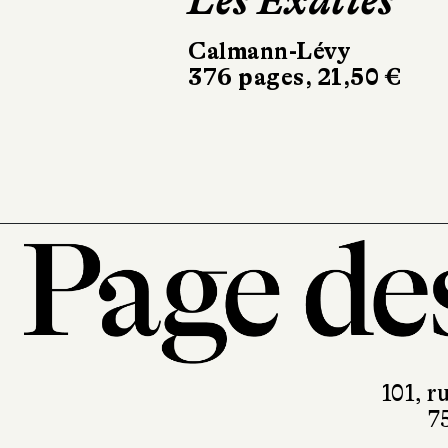
Les Exaltés
L'Assas
Eightee
Calmann-Lévy
376 pages, 21,50 €
Gallimard
592 pages, 
101, r
7