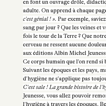
sûrement quelques raisons. Grâc
corps humain, l’anatomie dans tout c
pouvoir explorer des domaines d
nombreuses choses visqueuses, biz
le sang, le cerveau. Les illustrat
en font un ouvrage drôle, didactiq
adulte. On apprend à chaque page
c'est génial ! ».
Par exemple, saviez
sang par jour ? Que les veines et 
fois le tour de la Terre ? Que no
cerveau ne ressent aucune douleur
aux éditions Albin Michel Jeunesse
Ce corps humain que l'on rend si 