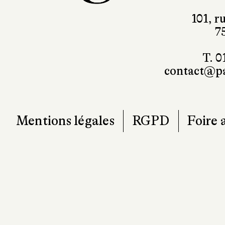
101, r
7
T. 0
contact@pa
Mentions légales
RGPD
Foire 