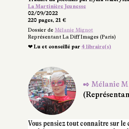
Adam Kay
Les Secrets du c
Illustrateur(s) :
He
Traduit de l’anglai
Albin Michel Jeune
01/09/2022
416 pages, 21,90 €
Dossier de
Mélanie
Représentant La Dif
❤ Lu et conseillé p