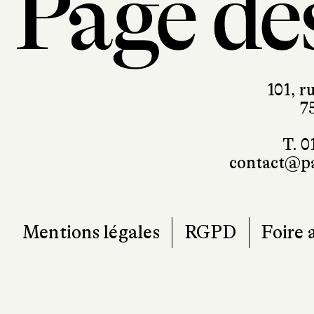
101, r
7
T. 0
contact@pa
Mentions légales
RGPD
Foire 