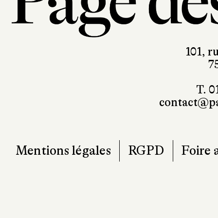
101, r
7
T. 0
contact@pa
Mentions légales
RGPD
Foire 