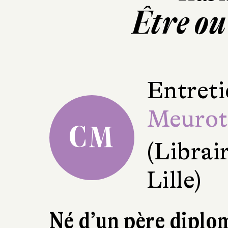
Être ou
Entreti
Meurot
CM
(Librair
Lille)
Né d’un père diplo