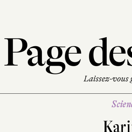
Scien
Kar