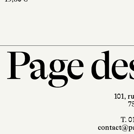
101, r
7
T. 0
contact@pa