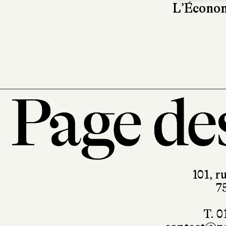
L’Économ
101, r
7
T. 0