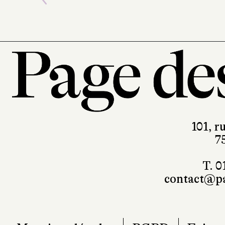
Previous
101, r
7
T. 0
contact@pa