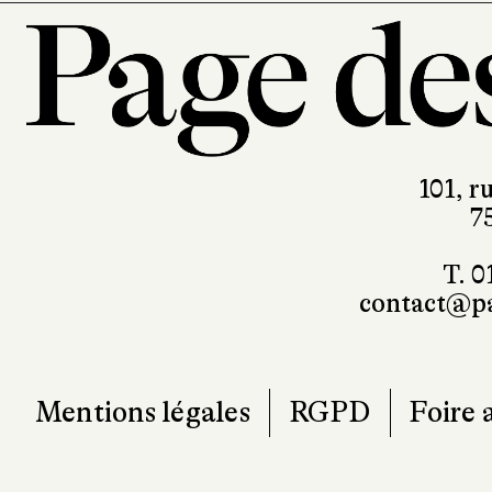
101, r
7
T. 0
contact@pa
Mentions légales
RGPD
Foire 