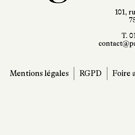
101, r
7
T. 0
contact@pa
Mentions légales
RGPD
Foire 