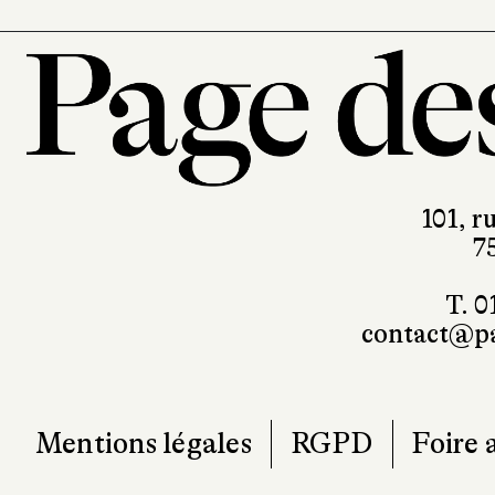
101, r
7
T. 0
contact@pa
Mentions légales
RGPD
Foire 