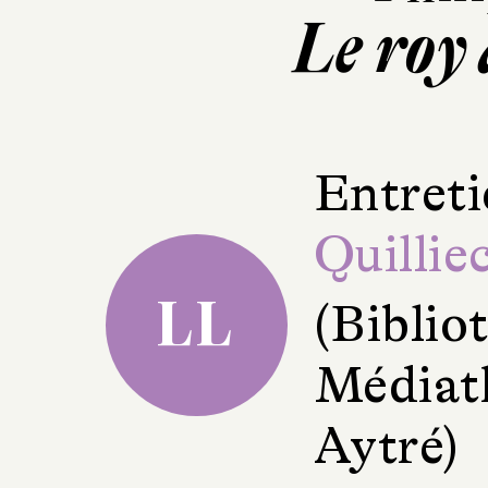
Le roy 
Entreti
Quillie
LL
(Bibli
Médiath
Aytré)