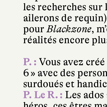
les recherches sur 
ailerons de requin)
pour
Blackzone
, m
réalités encore pl
P. :
Vous avez créé 
6 » avec des perso
surdoués et handi
P. Le R. :
Les ados 
héros, ces êtres m