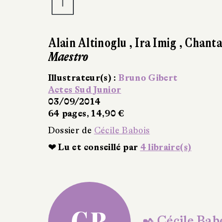
Delphine Chedru
,
Matthieu Prual
Les Instruments de Pipo
Didier Jeunesse
07/08/2026
0 €
Dossier de
Cécile Babois
❤ Lu et conseillé par
10 libraire(s)