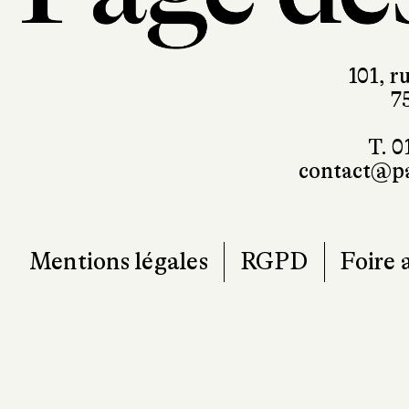
101, r
7
T. 0
contact@pa
Mentions légales
RGPD
Foire 